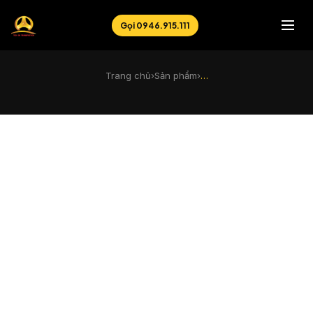
Gọi 0946.915.111
Trang chủ
›
Sản phẩm
›
…