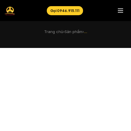
Gọi 0946.915.111
Trang chủ
›
Sản phẩm
›
…