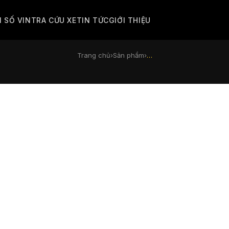
M SỐ VIN
TRA CỨU XE
TIN TỨC
GIỚI THIỆU
Trang chủ
›
Sản phẩm
›
…