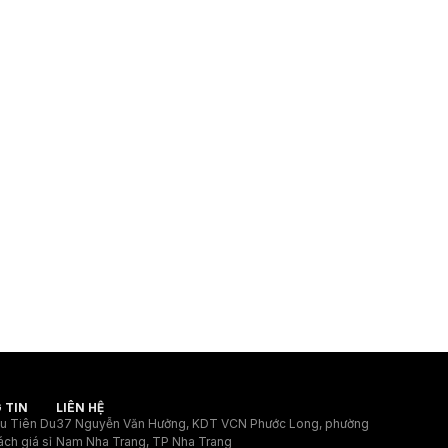
 TIN
LIÊN HỆ
ệu Tiên Du
37 Nguyễn Văn Hưởng, KDT VCN Phước Long, phường
ách giá sỉ
Nam Nha Trang, TP Nha Trang