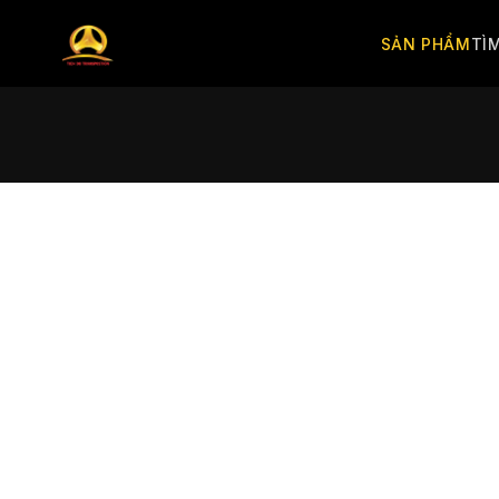
SẢN PHẨM
TÌ