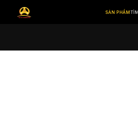
SẢN PHẨM
TÌ