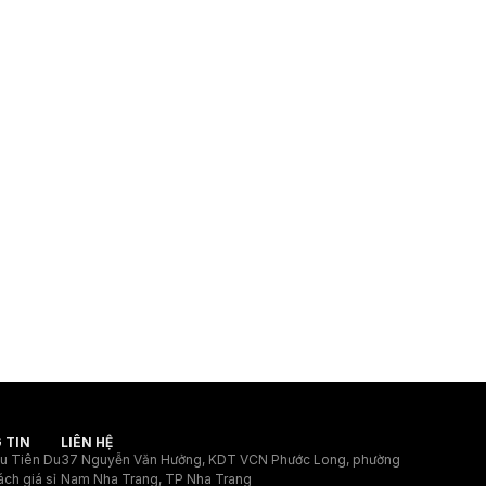
 TIN
LIÊN HỆ
ệu Tiên Du
37 Nguyễn Văn Hưởng, KDT VCN Phước Long, phường
ách giá sỉ
Nam Nha Trang, TP Nha Trang