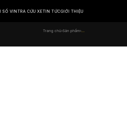
M SỐ VIN
TRA CỨU XE
TIN TỨC
GIỚI THIỆU
Trang chủ
›
Sản phẩm
›
…