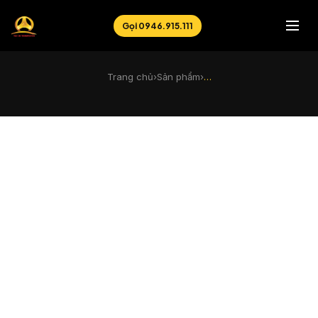
Gọi 0946.915.111
Trang chủ
›
Sản phẩm
›
…