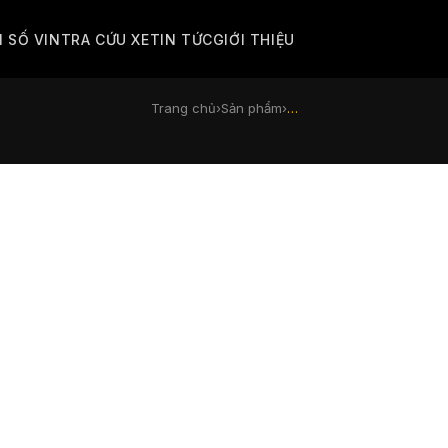
M SỐ VIN
TRA CỨU XE
TIN TỨC
GIỚI THIỆU
Trang chủ
›
Sản phẩm
›
…