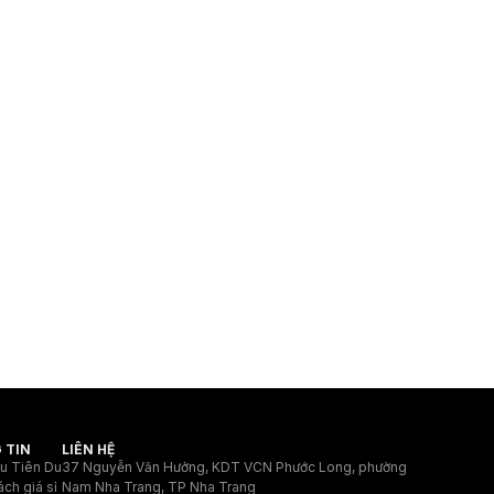
 TIN
LIÊN HỆ
ệu Tiên Du
37 Nguyễn Văn Hưởng, KDT VCN Phước Long, phường
ách giá sỉ
Nam Nha Trang, TP Nha Trang