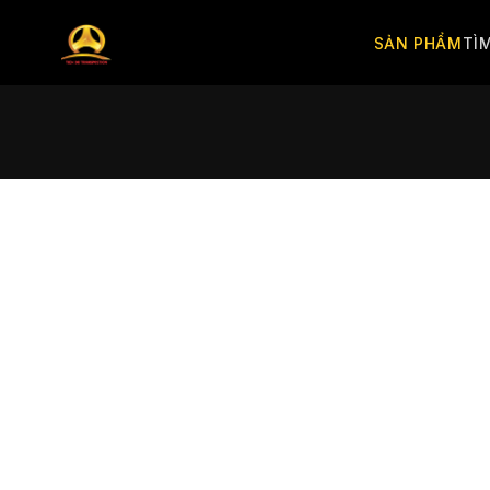
SẢN PHẨM
TÌ