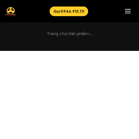
Gọi 0946.915.111
Trang chủ
›
Sản phẩm
›
…