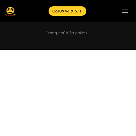
Gọi 0946.915.111
Trang chủ
›
Sản phẩm
›
…