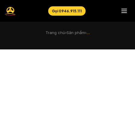
Gọi 0946.915.111
Trang chủ
›
Sản phẩm
›
…