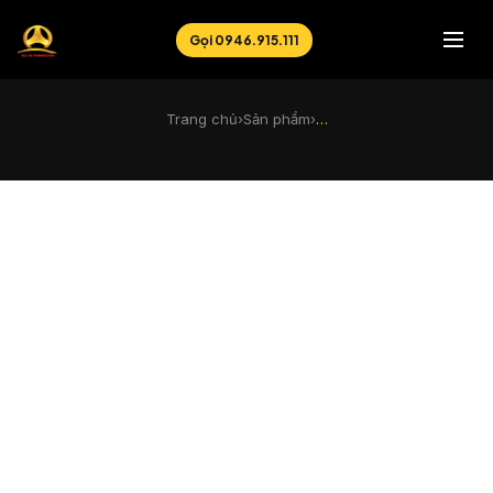
Gọi 0946.915.111
Trang chủ
›
Sản phẩm
›
…