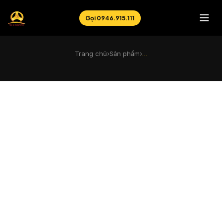
Gọi 0946.915.111
Trang chủ
›
Sản phẩm
›
…