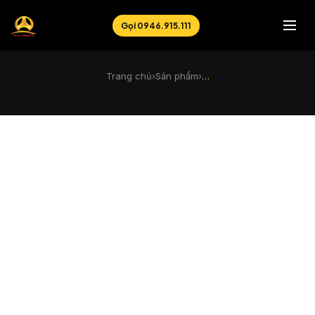
Gọi 0946.915.111
Trang chủ
›
Sản phẩm
›
…