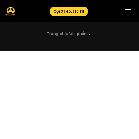
Gọi 0946.915.111
Trang chủ
›
Sản phẩm
›
…