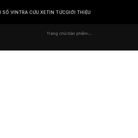
M SỐ VIN
TRA CỨU XE
TIN TỨC
GIỚI THIỆU
Trang chủ
›
Sản phẩm
›
…