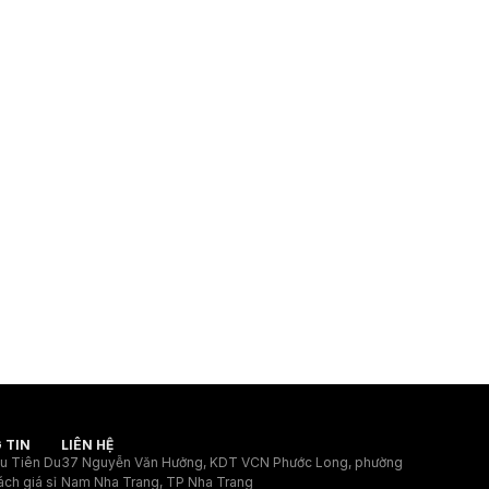
 TIN
LIÊN HỆ
ệu Tiên Du
37 Nguyễn Văn Hưởng, KDT VCN Phước Long, phường
ách giá sỉ
Nam Nha Trang, TP Nha Trang