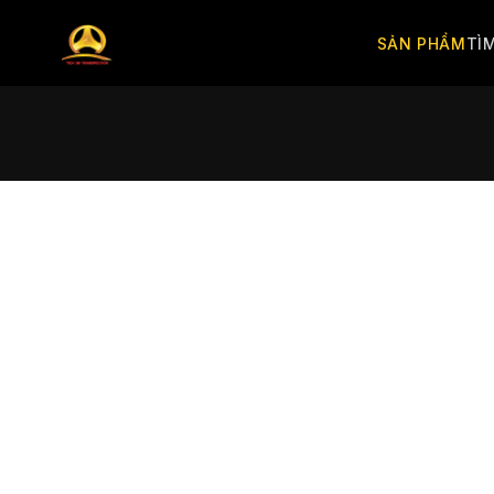
SẢN PHẨM
TÌ