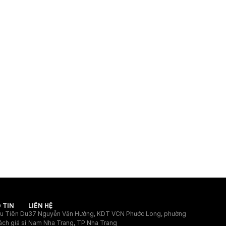
 TIN
LIÊN HỆ
ệu Tiên Du
37 Nguyễn Văn Hưởng, KDT VCN Phước Long, phường
ách giá sỉ
Nam Nha Trang, TP Nha Trang