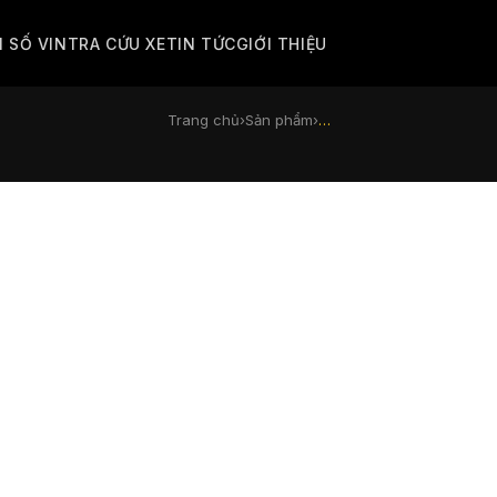
M SỐ VIN
TRA CỨU XE
TIN TỨC
GIỚI THIỆU
Trang chủ
›
Sản phẩm
›
…