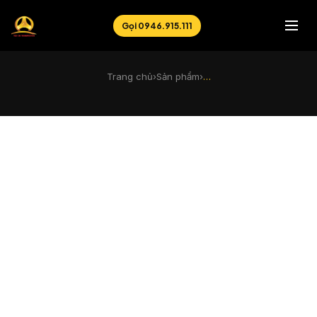
Gọi 0946.915.111
Trang chủ
›
Sản phẩm
›
…