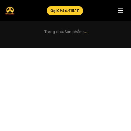
Gọi 0946.915.111
Trang chủ
›
Sản phẩm
›
…