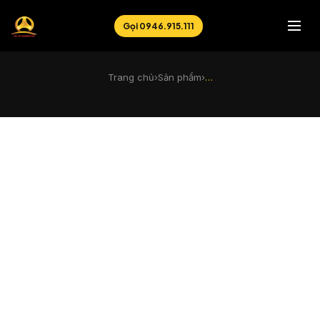
Gọi 0946.915.111
Trang chủ
›
Sản phẩm
›
…