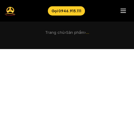
Gọi 0946.915.111
Trang chủ
›
Sản phẩm
›
…