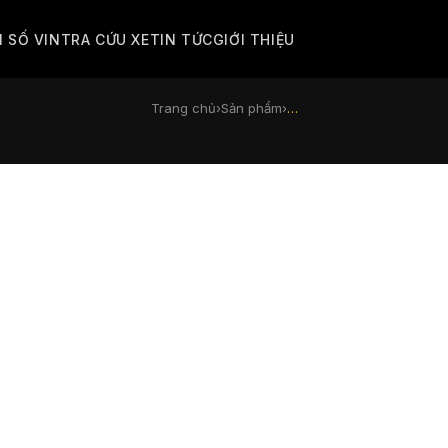
M SỐ VIN
TRA CỨU XE
TIN TỨC
GIỚI THIỆU
Trang chủ
›
Sản phẩm
›
…