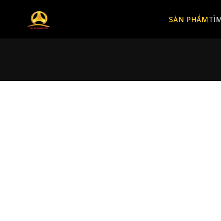
SẢN PHẨM
TÌ