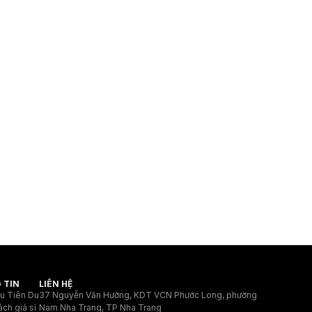
 TIN
LIÊN HỆ
ệu Tiên Du
37 Nguyễn Văn Hưởng, KDT VCN Phước Long, phường
ách giá sỉ
Nam Nha Trang, TP Nha Trang