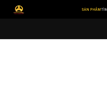
SẢN PHẨM
TÌ