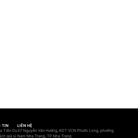
 TIN
LIÊN HỆ
ệu Tiên Du
37 Nguyễn Văn Hưởng, KDT VCN Phước Long, phường
ách giá sỉ
Nam Nha Trang, TP Nha Trang