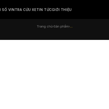
M SỐ VIN
TRA CỨU XE
TIN TỨC
GIỚI THIỆU
Trang chủ
›
Sản phẩm
›
…