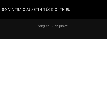
M SỐ VIN
TRA CỨU XE
TIN TỨC
GIỚI THIỆU
Trang chủ
›
Sản phẩm
›
…