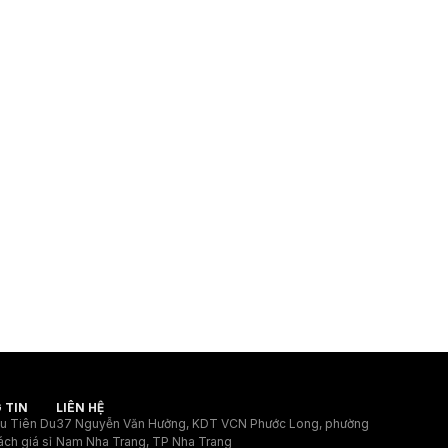
 TIN
LIÊN HỆ
ệu Tiên Du
37 Nguyễn Văn Hưởng, KDT VCN Phước Long, phường
ách giá sỉ
Nam Nha Trang, TP Nha Trang