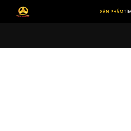
SẢN PHẨM
TÌ