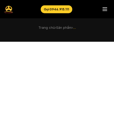
Gọi 0946.915.111
Trang chủ
›
Sản phẩm
›
…