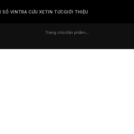
M SỐ VIN
TRA CỨU XE
TIN TỨC
GIỚI THIỆU
Trang chủ
›
Sản phẩm
›
…