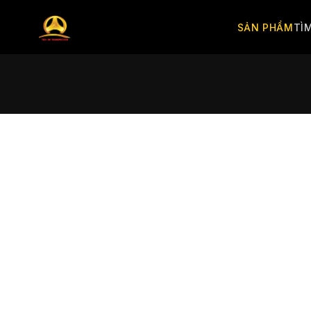
SẢN PHẨM
TÌ