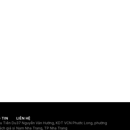
 TIN
LIÊN HỆ
ệu Tiên Du
37 Nguyễn Văn Hưởng, KDT VCN Phước Long, phường
ách giá sỉ
Nam Nha Trang, TP Nha Trang