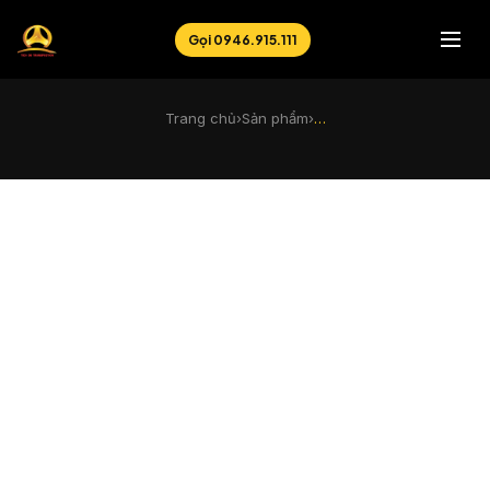
Gọi 0946.915.111
Trang chủ
›
Sản phẩm
›
…