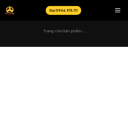
Gọi 0946.915.111
Trang chủ
›
Sản phẩm
›
…