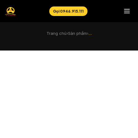
Gọi 0946.915.111
Trang chủ
›
Sản phẩm
›
…