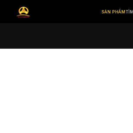
SẢN PHẨM
TÌ