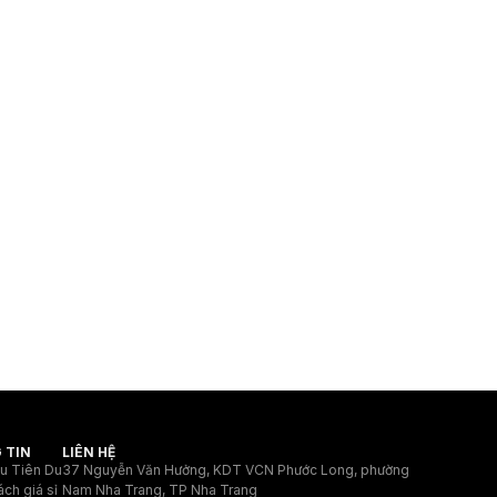
 TIN
LIÊN HỆ
ệu Tiên Du
37 Nguyễn Văn Hưởng, KDT VCN Phước Long, phường
ách giá sỉ
Nam Nha Trang, TP Nha Trang