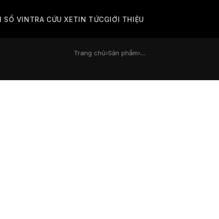
M SỐ VIN
TRA CỨU XE
TIN TỨC
GIỚI THIỆU
Trang chủ
›
Sản phẩm
›
…