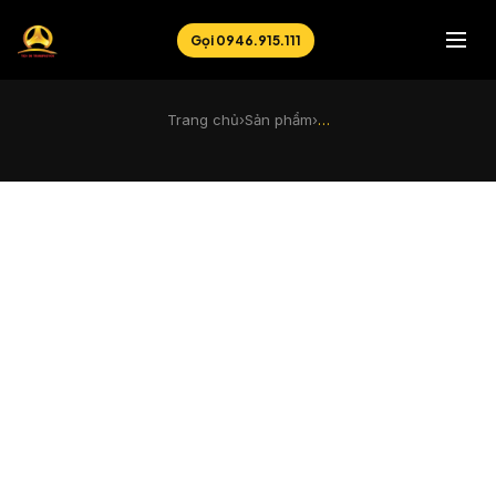
Gọi 0946.915.111
Trang chủ
›
Sản phẩm
›
…