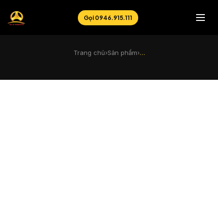
Gọi 0946.915.111
Trang chủ
›
Sản phẩm
›
…