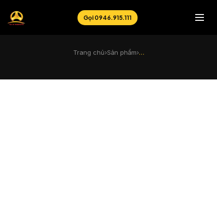
Gọi 0946.915.111
Trang chủ
›
Sản phẩm
›
…