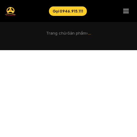
Gọi 0946.915.111
Trang chủ
›
Sản phẩm
›
…