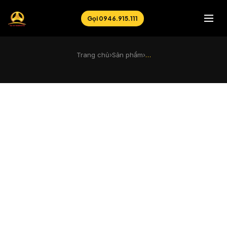
Gọi 0946.915.111
Trang chủ
›
Sản phẩm
›
…