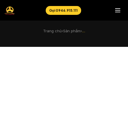
Gọi 0946.915.111
Trang chủ
›
Sản phẩm
›
…