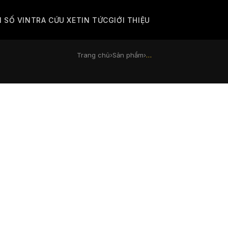
M SỐ VIN
TRA CỨU XE
TIN TỨC
GIỚI THIỆU
Trang chủ
›
Sản phẩm
›
…