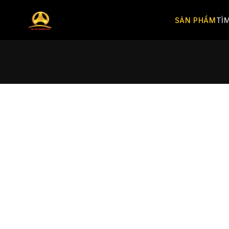
SẢN PHẨM
TÌ