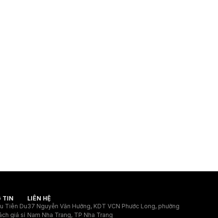
 TIN
LIÊN HỆ
ệu Tiên Du
37 Nguyễn Văn Hưởng, KDT VCN Phước Long, phường
ách giá sỉ
Nam Nha Trang, TP Nha Trang