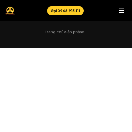
Gọi 0946.915.111
Trang chủ
›
Sản phẩm
›
…