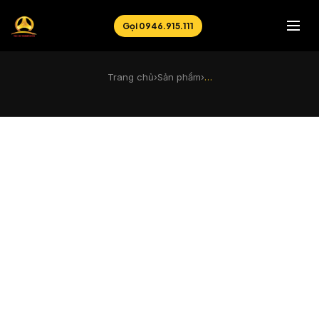
Gọi 0946.915.111
Trang chủ
›
Sản phẩm
›
…