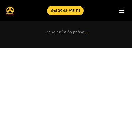
Gọi 0946.915.111
Trang chủ
›
Sản phẩm
›
…