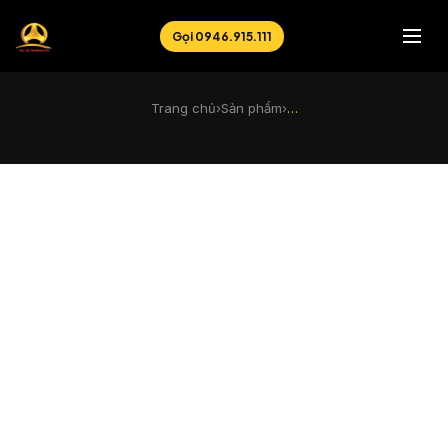
Gọi 0946.915.111
Trang chủ
›
Sản phẩm
›
…