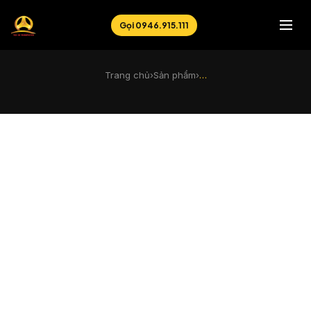
Gọi 0946.915.111
Trang chủ
›
Sản phẩm
›
…