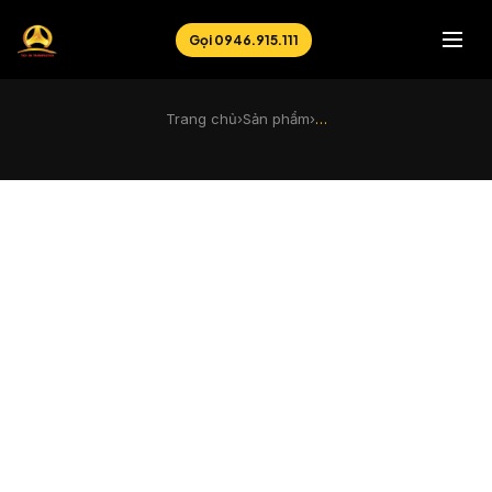
Gọi 0946.915.111
Trang chủ
›
Sản phẩm
›
…