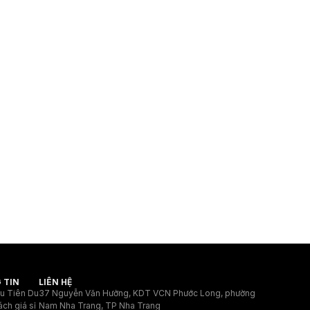
 TIN
LIÊN HỆ
ệu Tiên Du
37 Nguyễn Văn Hưởng, KDT VCN Phước Long, phường
ách giá sỉ
Nam Nha Trang, TP Nha Trang