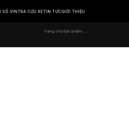
M SỐ VIN
TRA CỨU XE
TIN TỨC
GIỚI THIỆU
Trang chủ
›
Sản phẩm
›
…