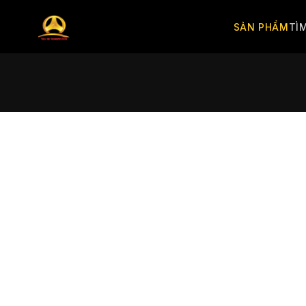
SẢN PHẨM
TÌ