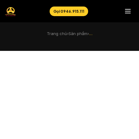
Gọi 0946.915.111
Trang chủ
›
Sản phẩm
›
…