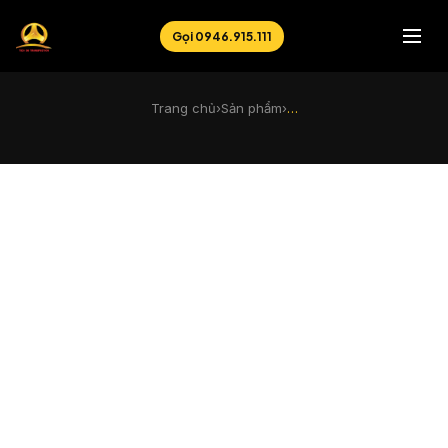
Gọi 0946.915.111
Trang chủ
›
Sản phẩm
›
…