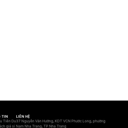
 TIN
LIÊN HỆ
ệu Tiên Du
37 Nguyễn Văn Hưởng, KDT VCN Phước Long, phường
ách giá sỉ
Nam Nha Trang, TP Nha Trang