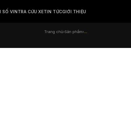
M SỐ VIN
TRA CỨU XE
TIN TỨC
GIỚI THIỆU
Trang chủ
›
Sản phẩm
›
…