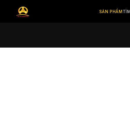
SẢN PHẨM
TÌ