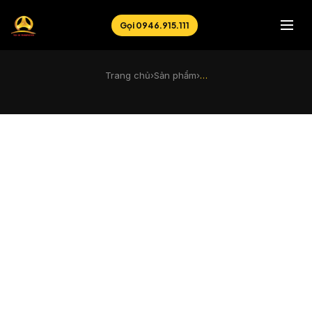
Gọi 0946.915.111
Trang chủ
›
Sản phẩm
›
…