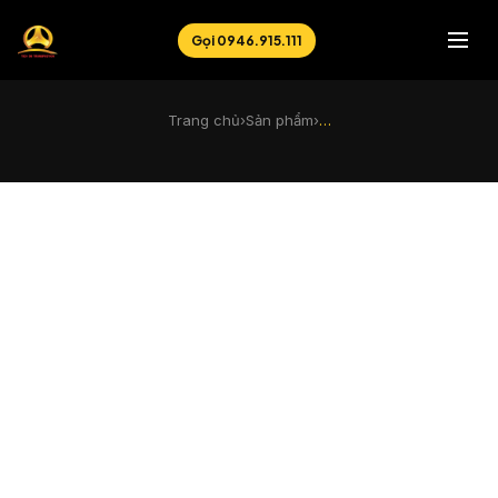
Gọi 0946.915.111
Trang chủ
›
Sản phẩm
›
…