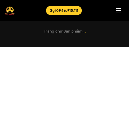
Gọi 0946.915.111
Trang chủ
›
Sản phẩm
›
…