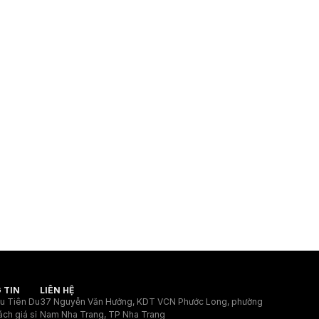
 TIN
LIÊN HỆ
ệu Tiên Du
37 Nguyễn Văn Hưởng, KDT VCN Phước Long, phường
ách giá sỉ
Nam Nha Trang, TP Nha Trang