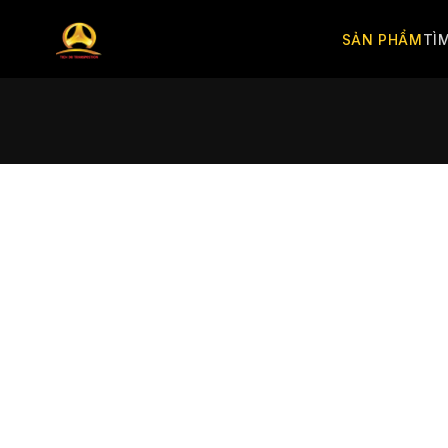
SẢN PHẨM
TÌ