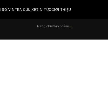
M SỐ VIN
TRA CỨU XE
TIN TỨC
GIỚI THIỆU
Trang chủ
›
Sản phẩm
›
…