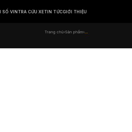
M SỐ VIN
TRA CỨU XE
TIN TỨC
GIỚI THIỆU
Trang chủ
›
Sản phẩm
›
…