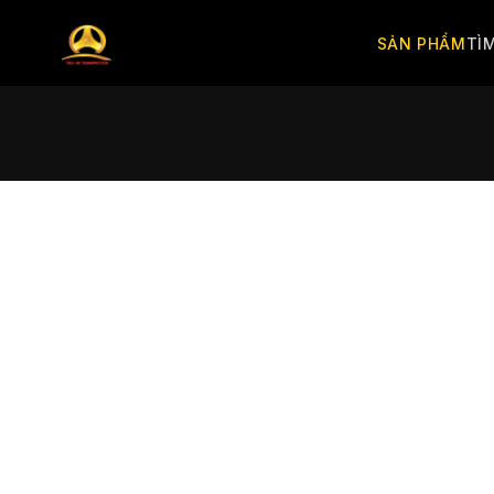
SẢN PHẨM
TÌ