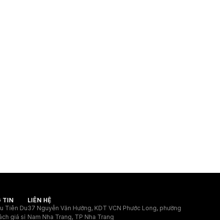
 TIN
LIÊN HỆ
ệu Tiên Du
37 Nguyễn Văn Hưởng, KDT VCN Phước Long, phường
ách giá sỉ
Nam Nha Trang, TP Nha Trang